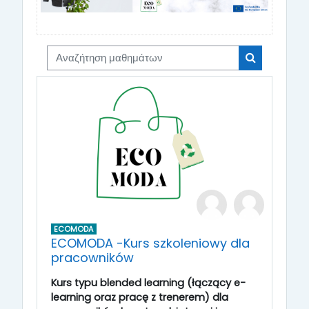
Αναζήτηση μαθημάτων
Αναζήτηση 
ECOMODA
ECOMODA -Kurs szkoleniowy dla
pracowników
Kurs typu blended learning (łączący e-
learning oraz pracę z trenerem) dla