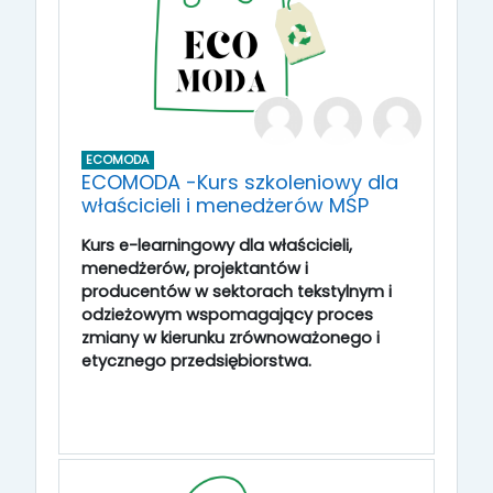
ECOMODA
ECOMODA -Kurs szkoleniowy dla
właścicieli i menedżerów MŚP
Kurs e-learningowy dla właścicieli,
menedżerów, projektantów i
producentów w sektorach tekstylnym i
odzieżowym wspomagający proces
zmiany w kierunku zrównoważonego i
etycznego przedsiębiorstwa.