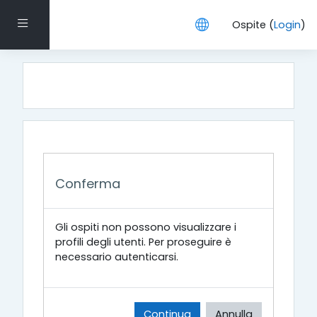
Vai al contenuto principale
Pannello laterale
Ospite (
Login
)
Conferma
Gli ospiti non possono visualizzare i
profili degli utenti. Per proseguire è
necessario autenticarsi.
Continua
Annulla