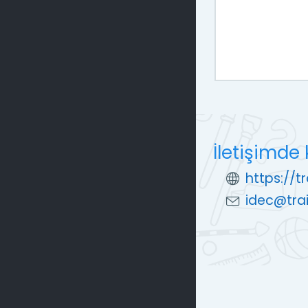
İletişimde 
https://t
idec@trai