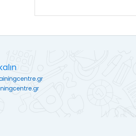
kalın
rainingcentre.gr
ningcentre.gr