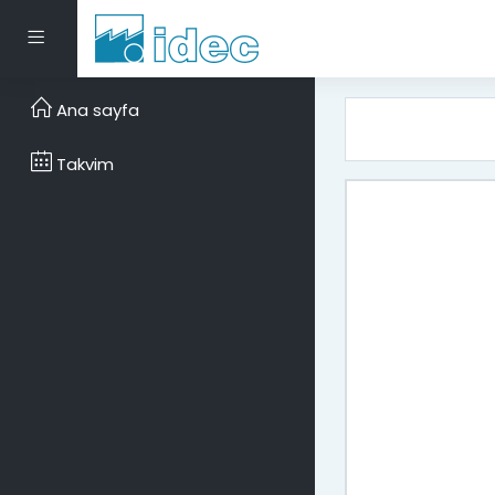
Ana içeriğe git
Yan panel
Ana sayfa
Takvim