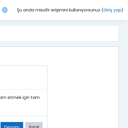
Şu anda misafir erişimini kullanıyorsunuz (
Giriş yap
)
Devam etmek için tam
Devam
İptal