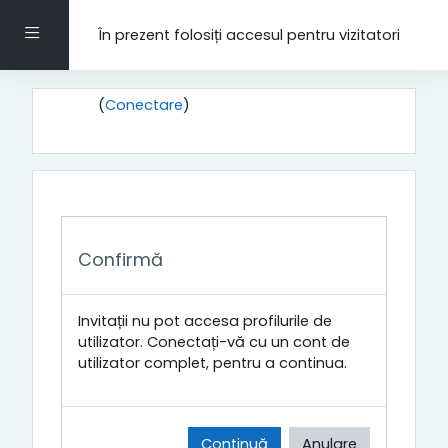
Sari la conţinutul principal
Panou lateral
În prezent folosiți accesul pentru vizitatori
(
Conectare
)
Confirmă
Invitații nu pot accesa profilurile de
utilizator. Conectați-vă cu un cont de
utilizator complet, pentru a continua.
Continuă
Anulare