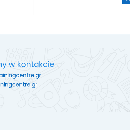
y w kontakcie
rainingcentre.gr
ningcentre.gr