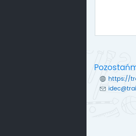
Pozostańm
https://t
idec@trai