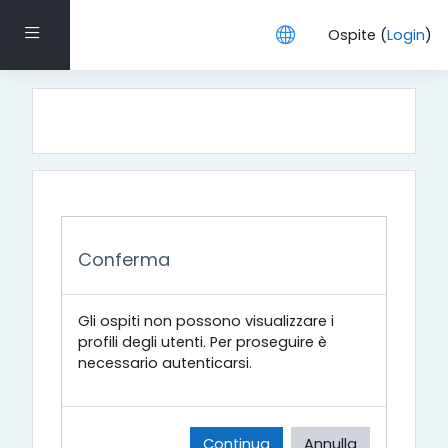
Vai al contenuto principale
Pannello laterale
Ospite (
Login
)
Conferma
Gli ospiti non possono visualizzare i
profili degli utenti. Per proseguire è
necessario autenticarsi.
Continua
Annulla