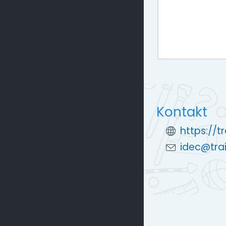
Kontakt
https://t
idec@trai