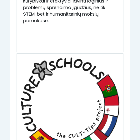
kūrybiškai ir efektyviai lavinti loginius ir
problemų sprendimo įgūdžius, ne tik
STEM, bet ir humanitarinių mokslų
pamokose.