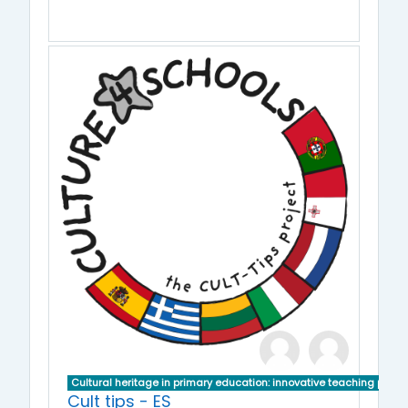
Cultural heritage in primary education: innovative teaching pract
Cult tips - ES