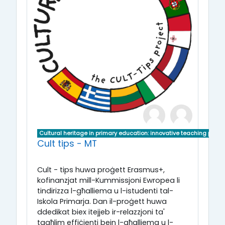
Cultural heritage in primary education: innovative teaching pract
Cult tips - MT
Cult - tips huwa proġett Erasmus+,
kofinanzjat mill-Kummissjoni Ewropea li
tindirizza l-għalliema u l-istudenti tal-
Iskola Primarja. Dan il-proġett huwa
ddedikat biex itejjeb ir-relazzjoni ta'
tagħlim effiċjenti bejn l-għalliema u l-