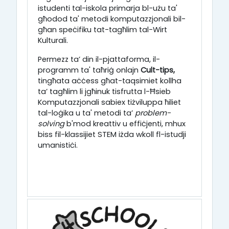
istudenti tal-iskola primarja bl-użu ta'
għodod ta' metodi komputazzjonali bil-
għan speċifiku tat-tagħlim tal-Wirt
Kulturali.
Permezz ta’ din il-pjattaforma, il-
programm ta' taħriġ onlajn
Cult-tips,
tingħata aċċess għat-taqsimiet kollha
ta’ tagħlim li jgħinuk tisfrutta l-Ħsieb
Komputazzjonali sabiex tiżviluppa ħiliet
tal-loġika u ta' metodi ta’
problem-
solving
b'mod kreattiv u effiċjenti, mhux
biss fil-klassijiet STEM iżda wkoll fl-istudji
umanistiċi.