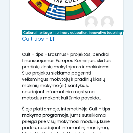
Cultural heritage in primary education: innovative teaching pract
Cult tips - LT
Cult - tips - Erasmus+ projektas, bendrai
finansuojamas Europos Komisijos, skirtas
pradinių klasių mokytojams ir mokiniams.
Šiuo projektu siekiama pagerinti
veiksmingus mokytojų ir pradinių klasių
mokinių mokymo(si) santykius,
naudojant informatinio mąstymo
metodus mokant kultūrinio paveldo..
Šioje platformoje, internetinėje
Cult - tips
mokymo programoje
, jums suteikiama
prieiga prie visų mokymosi modulių, kurie
padės, naudojant informatinį mąstymą,