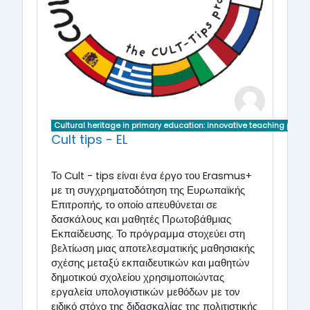
Cultural heritage in primary education: innovative teaching pract
Cult tips - EL
Το Cult - tips είναι ένα έργο του Erasmus+
με τη συγχρηματοδότηση της Ευρωπαϊκής
Επιτροπής, το οποίο απευθύνεται σε
δασκάλους και μαθητές Πρωτοβάθμιας
Εκπαίδευσης. Το πρόγραμμα στοχεύει στη
βελτίωση μιας αποτελεσματικής μαθησιακής
σχέσης μεταξύ εκπαιδευτικών και μαθητών
δημοτικού σχολείου χρησιμοποιώντας
εργαλεία υπολογιστικών μεθόδων με τον
ειδικό στόχο της διδασκαλίας της πολιτιστικής