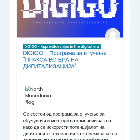
DIGIGO - Apprenticeships in the digital era
DIGIGO - Програма за е-учење
"ПРАКСА ВО ЕРА НА
ДИГИТАЛИЗАЦИЈА"
Се состои од програма за е-учење за
обучувачи и ментори на компании за тоа
како да се искористи потенцијалот на
дигиталните технологии за зголемување на