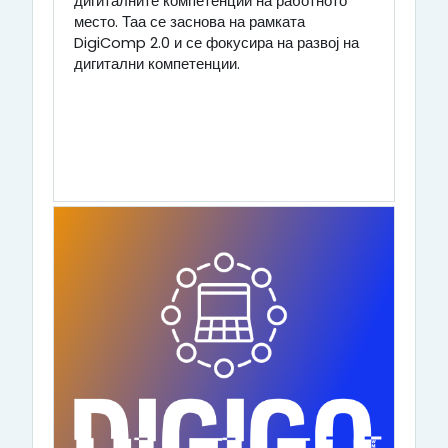
дигиталните компетенции на работното
место. Таа се заснова на рамката
DigiComp 2.0 и се фокусира на развој на
дигитални компетенции.