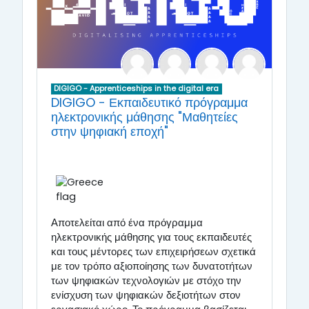
DIGIGO - Apprenticeships in the digital era
DIGIGO - Εκπαιδευτικό πρόγραμμα
ηλεκτρονικής μάθησης "Μαθητείες
στην ψηφιακή εποχή"
Αποτελείται από ένα πρόγραμμα
ηλεκτρονικής μάθησης για τους εκπαιδευτές
και τους μέντορες των επιχειρήσεων σχετικά
με τον τρόπο αξιοποίησης των δυνατοτήτων
των ψηφιακών τεχνολογιών με στόχο την
ενίσχυση των ψηφιακών δεξιοτήτων στον